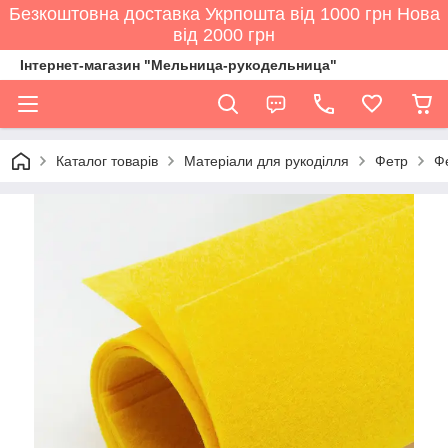
Безкоштовна доставка Укрпошта від 1000 грн Нова
від 2000 грн
Інтернет-магазин "Мельница-рукодельница"
Каталог товарів
Матеріали для рукоділля
Фетр
Ф