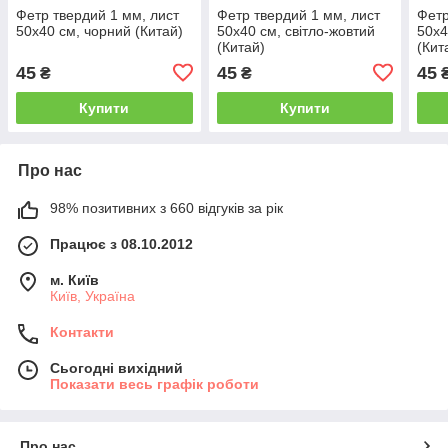
Фетр твердий 1 мм, лист
Фетр твердий 1 мм, лист
Фетр
50х40 см, чорний (Китай)
50х40 см, світло-жовтий
50х4
(Китай)
(Кит
45
45
45
₴
₴
Купити
Купити
Про нас
98% позитивних з 660 відгуків за рік
Працює з 08.10.2012
м. Київ
Київ, Україна
Контакти
Сьогодні вихідний
Показати весь графік роботи
Про нас