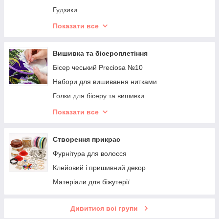
Гудзики
Ножиці
Показати все
Допоміжні інструменти
Шпильки
Вишивка та бісероплетіння
Липучки
Бісер чеський Preciosa №10
Тканини для рукоділля
Набори для вишивання нитками
Мереживо
Голки для бісеру та вишивки
Шнури
П'яльці та приладдя для вишивки
Показати все
Регілін
Бісерні нитки
Гумки
Люрексові нитки
Створення прикрас
Фурнітура для сумок і брелоків
Акрилові нитки
Фурнітура для волосся
Кнопки та гачки
Муліне нитки
Клейовий і пришивний декор
Китиці
Канва для вишивання
Матеріали для біжутерії
Органайзери для муліне
Дивитися всі групи
Дріт для бісероплетіння