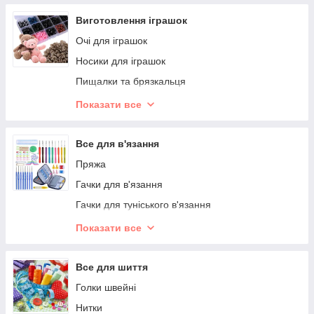
Годинникові механізми
Виготовлення іграшок
Екошкіра
Очі для іграшок
Синельний дріт
Носики для іграшок
Помпони
Пищалки та брязкальця
Кристали
Волосся для ляльок
Показати все
Пінопластові заготовки
Наповнювачі
Суглоби
Все для в'язання
Дзвіночки
Пряжа
Окуляри для іграшок
Гачки для в'язання
Заготовки для іграшок
Гачки для туніського в'язання
Спиці шкарпеткові
Показати все
Спиці кругові
Спиці довгі
Все для шиття
Спиці та гачки для товстого в'язання
Голки швейні
Додаткові пристосування
Нитки