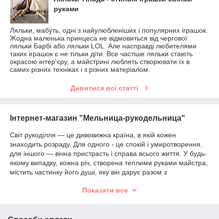
руками
Ляльки, мабуть, одні з найулюбленіших і популярних іграшок.
Жодна маленька принцеса не відмовиться від чергової
ляльки Барбі або ляльки LOL. Але насправді любителями
таких іграшок є не тільки діти. Все частіше ляльки стають
окрасою інтер'єру, а майстрині люблять створювати їх в
самих різних техніках і з різних матеріалом.
Дивитися всі статті
Інтернет-магазин "Мельница-рукодельница"
Світ рукоділля — це дивовижна країна, в якій кожен
знаходить розраду. Для одного - це спокій і умиротворення,
для іншого — вічна пристрасть і справа всього життя. У будь-
якому випадку, кожна річ, створена теплими руками майстра,
містить частинку його душі, яку він дарує разом з
рукотворним дивом своїм знайомим або ж клієнтам.
Показати все
Інтернет-магазин «Мельница-рукодельница» створений для
того, щоб кожен творець прекрасного міг забезпечити себе
необхідними матеріалами і заготовками. У нас знайдуться