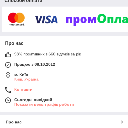
Способи оплати
муліне і бісер для вишивання, гачки, спиці, заготівлі та
допоміжні матеріали для флористики, намистини і фурнітура
для біжутерії, стрічки, вуаль і фатин для шиття. Наша мета —
якісні та доступні матеріали для будь-якого виду рукоділля.
Саме тому ми стежимо за розвитком і появою нових видів
рукоділля, щоб регулярно поповнювати асортимент цікавими
новинками.
Про нас
98% позитивних з 660 відгуків за рік
Працює з 08.10.2012
м. Київ
Київ, Україна
Контакти
Сьогодні вихідний
Показати весь графік роботи
Про нас