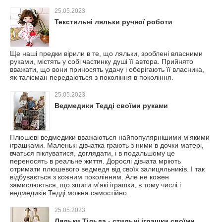
25.05.2023
Текстильні ляльки ручної роботи
Ще наші предки вірили в те, що ляльки, зроблені власними
руками, містять у собі частинку душі її автора. Прийнято
вважати, що вони приносять удачу і оберігають її власника,
як талісман передаються з покоління в покоління.
25.05.2023
Ведмедики Тедді своїми руками
Плюшеві ведмедики вважаються найпопулярнішими м'якими
іграшками. Маленькі дівчатка грають з ними в дочки матері,
вчаться піклуватися, доглядати, і в подальшому це
переносять в реальне життя. Дорослі дівчата мріють
отримати плюшевого ведмедя від своїх залицяльників. І так
відбувається з кожним поколінням. Але не кожен
замислюється, що зшити м'які іграшки, в тому числі і
ведмедиків Тедді можна самостійно.
25.05.2023
Ляльки Тільда - стильні іграшки своїми