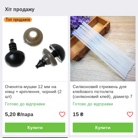
Верстати для бісеру
Хіт продажу
Набори для вишивки бісером
Топ продажів
Схеми для вишивки бісером і нитками
Заготовки під вишивку бісером та нитками
Оченята-мушки 12 мм на
Силіконовий стрижень для
ніжці + кріплення, чорний (2
клейового пістолета
шт)
(силіконовий клей), діаметр 7
мм (1 шт)
Готово до відправки
Готово до відправки
5,20
15
₴/пара
₴
Купити
Купити