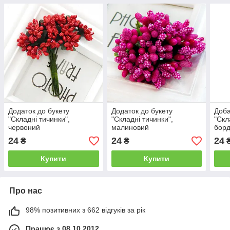
Додаток до букету
Додаток до букету
Доба
"Складні тичинки",
"Складні тичинки",
"Скл
червоний
малиновий
бор
24
24
24
₴
₴
Купити
Купити
Про нас
98% позитивних з 662 відгуків за рік
Працює з 08.10.2012