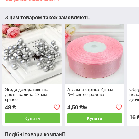
З цим товаром також замовляють
Ягоди декоративні на
Атласна стрічка 2,5 см,
Обру
дроті - калина 12 мм,
№4 світло-рожева
плас
срібло
зубч
48
4,50
₴
₴/м
16
Купити
Купити
Подібні товари компанії