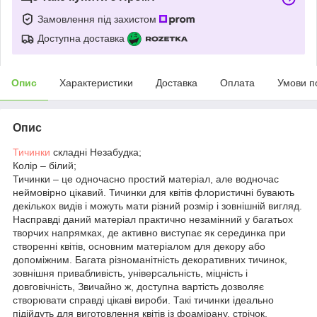
Замовлення під захистом
Доступна доставка
Опис
Характеристики
Доставка
Оплата
Умови п
Опис
Тичинки
складні Незабудка;
Колір – білий;
Тичинки – це одночасно простий матеріал, але водночас
неймовірно цікавий. Тичинки для квітів флористичні бувають
декількох видів і можуть мати різний розмір і зовнішній вигляд.
Насправді даний матеріал практично незамінний у багатьох
творчих напрямках, де активно виступає як серединка при
створенні квітів, основним матеріалом для декору або
допоміжним. Багата різноманітність декоративних тичинок,
зовнішня привабливість, універсальність, міцність і
довговічність, Звичайно ж, доступна вартість дозволяє
створювати справді цікаві вироби. Такі тичинки ідеально
підійдуть для виготовлення квітів із фоамірану, стрічок,