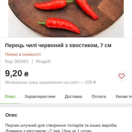
Перець чилі червоний з хвостиком, 7 см
Немає в наявності
Код: 002463
Роздріб
9,20
₴
Мінімальна сума замовлення на сайті — 200 ₴
Опис
Характеристики
Доставка
Оплата
Умови п
Опис
Перчик штучний для створення топіаріїв та інших виробів.
Довжина з хвостиком ~7 див. Ціна за 1 штуку