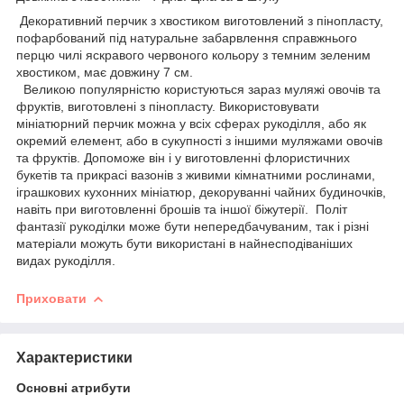
Декоративний перчик з хвостиком виготовлений з пінопласту,
пофарбований під натуральне забарвлення справжнього
перцю чилі яскравого червоного кольору з темним зеленим
хвостиком, має довжину 7 см.
Великою популярністю користуються зараз муляжі овочів та
фруктів, виготовлені з пінопласту. Використовувати
мініатюрний перчик можна у всіх сферах рукоділля, або як
окремий елемент, або в сукупності з іншими муляжами овочів
та фруктів. Допоможе він і у виготовленні флористичних
букетів та прикрасі вазонів з живими кімнатними рослинами,
іграшкових кухонних мініатюр, декоруванні чайних будиночків,
навіть при виготовленні брошів та іншої біжутерії. Політ
фантазії рукоділки може бути непередбачуваним, так і різні
матеріали можуть бути використані в найнесподіваніших
видах рукоділля.
Приховати
Характеристики
Основні атрибути