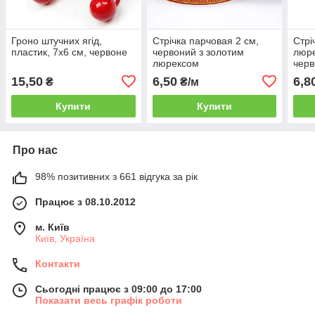
Гроно штучних ягід,
Стрічка парчовая 2 см,
Стрі
пластик, 7х6 см, червоне
червоний з золотим
люре
люрексом
чер
15,50
6,50
6,8
₴
₴/м
Купити
Купити
Про нас
98% позитивних з 661 відгука за рік
Працює з 08.10.2012
м. Київ
Київ, Україна
Контакти
Сьогодні працює з 09:00 до 17:00
Показати весь графік роботи