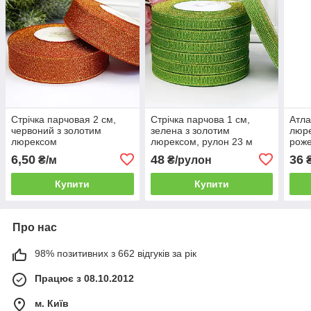
Стрічка парчовая 2 см,
Стрічка парчова 1 см,
Атла
червоний з золотим
зелена з золотим
люре
люрексом
люрексом, рулон 23 м
роже
23 м
6,50
48
36
₴/м
₴/рулон
₴
Купити
Купити
Про нас
98% позитивних з 662 відгуків за рік
Працює з 08.10.2012
м. Київ