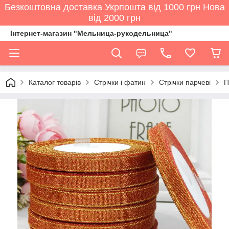
Безкоштовна доставка Укрпошта від 1000 грн Нова
від 2000 грн
Інтернет-магазин "Мельница-рукодельница"
Каталог товарів
Стрічки і фатин
Стрічки парчеві
П