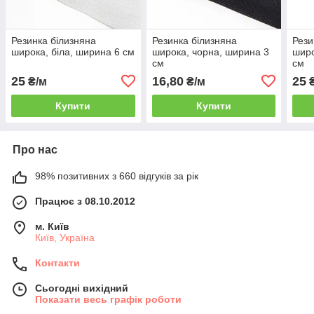
Резинка білизняна
Резинка білизняна
Рези
широка, біла, ширина 6 см
широка, чорна, ширина 3
широ
см
см
25
16,80
25
₴/м
₴/м
₴
Купити
Купити
Про нас
98% позитивних з 660 відгуків за рік
Працює з 08.10.2012
м. Київ
Київ, Україна
Контакти
Сьогодні вихідний
Показати весь графік роботи