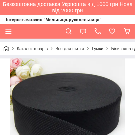
Безкоштовна доставка Укрпошта від 1000 грн Нова
від 2000 грн
Інтернет-магазин "Мельница-рукодельница"
Каталог товарів
Все для шиття
Гумки
Білизняна г