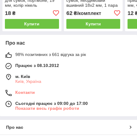
для сумок, портмоне, 19
сумок, неодимовий
приш
мм, колір нікель
вшивний 18х2 мм, 1 пара
мм, 
18
62
12
₴
₴/комплект
₴
Купити
Купити
Про нас
98% позитивних з 661 відгука за рік
Працює з 08.10.2012
м. Київ
Київ, Україна
Контакти
Сьогодні працює з 09:00 до 17:00
Показати весь графік роботи
Про нас