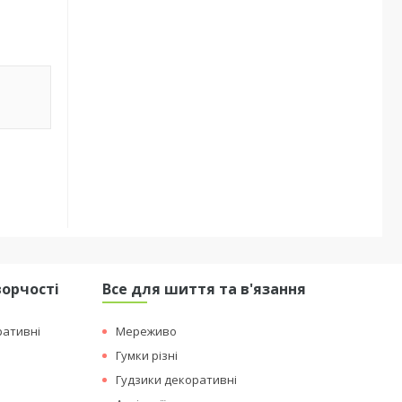
ворчості
Все для шиття та в'язання
ративні
Мереживо
Гумки різні
Гудзики декоративні