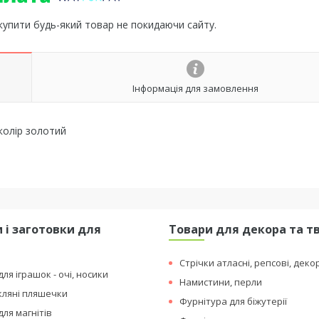
 купити будь-який товар не покидаючи сайту.
Інформація для замовлення
колір золотий
 і заготовки для
Товари для декора та т
я
Стрічки атласні, репсові, деко
ля іграшок - очі, носики
Намистини, перли
кляні пляшечки
Фурнітура для біжутерії
для магнітів