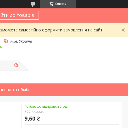
Кошик
йти до товарів
 зможете самостійно оформити замовлення на сайті
Київ, Україна
нення та обмін
Готово до відправки 5 од.
Код:
003320
9,60 ₴