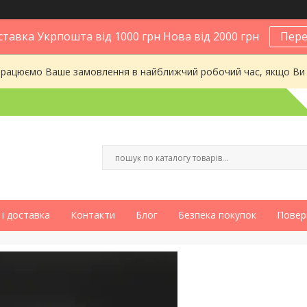
тавка Укрпошта від 1000 грн Нова від 2000 грн
Пере
опрацюємо Ваше замовлення в найближчий робочий час, якщо Ви
і доставка
Контакти
Блог
Безпека покупок
Повер