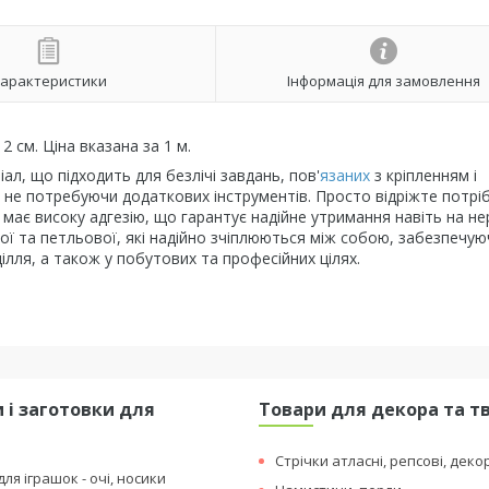
арактеристики
Інформація для замовлення
2 см. Ціна вказана за 1 м.
іал, що підходить для безлічі завдань, пов'
язаних
з кріпленням і
, не потребуючи додаткових інструментів. Просто відріжте потрі
, має високу адгезію, що гарантує надійне утримання навіть на не
вої та петльової, які надійно зчіплюються між собою, забезпечую
ділля, а також у побутових та професійних цілях.
 і заготовки для
Товари для декора та т
я
Стрічки атласні, репсові, деко
ля іграшок - очі, носики