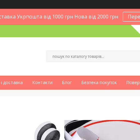
тавка Укрпошта від 1000 грн Нова від 2000 грн
Пере
і доставка
Контакти
Блог
Безпека покупок
Повер