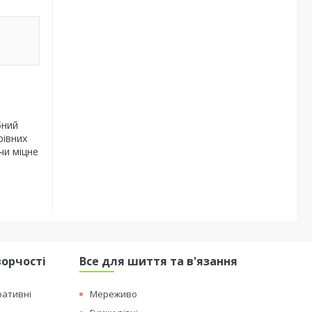
бний
рівних
чи міцне
ворчості
Все для шиття та в'язання
ративні
Мереживо