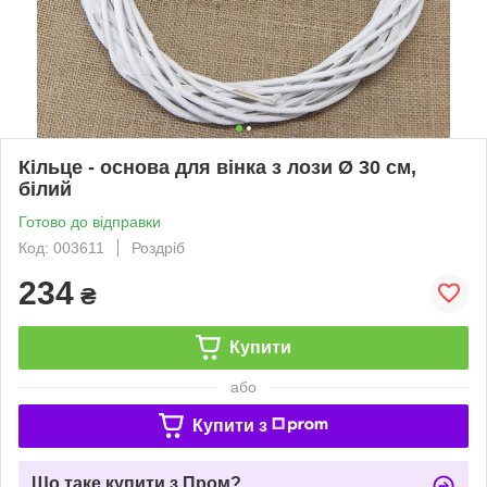
Кільце - основа для вінка з лози Ø 30 см,
білий
Готово до відправки
Код: 003611
Роздріб
234
₴
Купити
або
Купити з
Що таке купити з Пром?