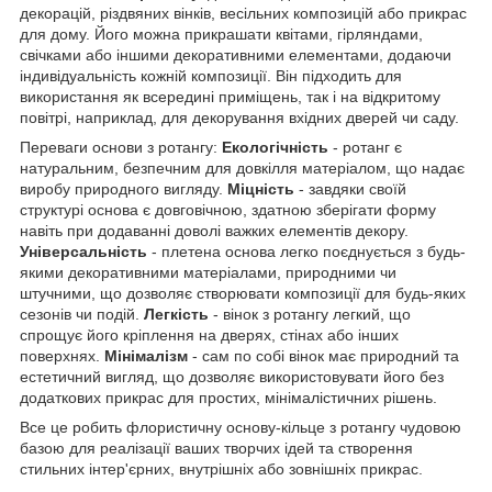
декорацій, різдвяних вінків, весільних композицій або прикрас
для дому. Його можна прикрашати квітами, гірляндами,
свічками або іншими декоративними елементами, додаючи
індивідуальність кожній композиції. Він підходить для
використання як всередині приміщень, так і на відкритому
повітрі, наприклад, для декорування вхідних дверей чи саду.
Переваги основи з ротангу:
Екологічність
- ротанг є
натуральним, безпечним для довкілля матеріалом, що надає
виробу природного вигляду.
Міцність
- завдяки своїй
структурі основа є довговічною, здатною зберігати форму
навіть при додаванні доволі важких елементів декору.
Універсальність
- плетена основа легко поєднується з будь-
якими декоративними матеріалами, природними чи
штучними, що дозволяє створювати композиції для будь-яких
сезонів чи подій.
Легкість
- вінок з ротангу легкий, що
спрощує його кріплення на дверях, стінах або інших
поверхнях.
Мінімалізм
- сам по собі вінок має природний та
естетичний вигляд, що дозволяє використовувати його без
додаткових прикрас для простих, мінімалістичних рішень.
Все це робить флористичну основу-кільце з ротангу чудовою
базою для реалізації ваших творчих ідей та створення
стильних інтер'єрних, внутрішніх або зовнішніх прикрас.