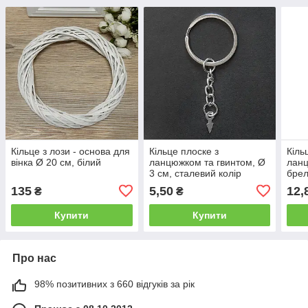
Кільце з лози - основа для
Кільце плоске з
Кіль
вінка Ø 20 см, білий
ланцюжком та гвинтом, Ø
ланц
3 см, сталевий колір
брел
колі
135
5,50
12,
₴
₴
Купити
Купити
Про нас
98% позитивних з 660 відгуків за рік