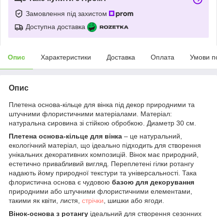
Замовлення під захистом
Доступна доставка
Опис
Характеристики
Доставка
Оплата
Умови п
Опис
Плетена основа-кільце для вінка під декор природними та
штучними флористичними матеріалами. Матеріал:
натуральна сировина зі стійкою обробкою. Диаметр 30 см.
Плетена основа-кільце для вінка
– це натуральний,
екологічний матеріал, що ідеально підходить для створення
унікальних декоративних композицій. Вінок має природний,
естетично привабливий вигляд. Переплетені гілки ротангу
надають йому природної текстури та універсальності. Така
флористична основа є чудовою
базою для декорування
природними або штучними флористичними елементами,
такими як квіти, листя,
стрічки
, шишки або ягоди.
Вінок
-основа
з ротангу
ідеальний для створення сезонних