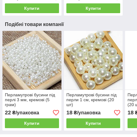
Купити
Купити
Подібні товари компанії
Перламутрові бусини під
Перламутрові бусини під
Перл
перлі 3 мм, кремові (5
перли 1 см, кремові (20
перл
грам)
шт)
(20 
22
18
18
₴/упаковка
₴/упаковка
₴
Купити
Купити