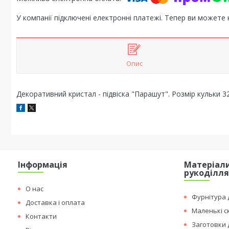
У компанії підключені електронні платежі. Тепер ви можете
Опис
Декоративний кристал - підвіска "Парашут". Розмір кульки 3
Інформація
Матеріали
рукоділл
О нас
Фурнітура д
Доставка і оплата
Маленькі с
Контакти
Заготовки 