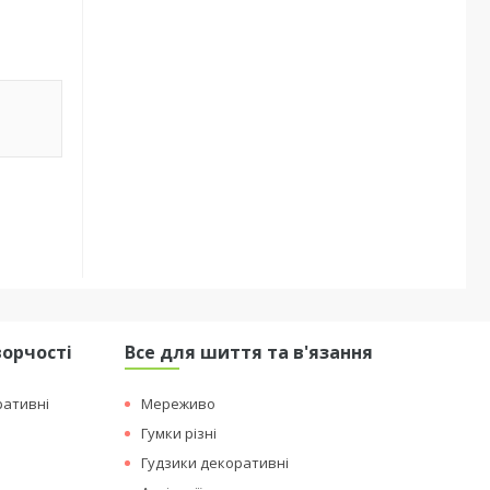
ворчості
Все для шиття та в'язання
ративні
Мереживо
Гумки різні
Гудзики декоративні