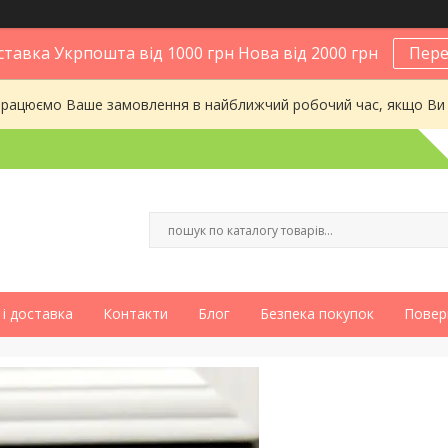
тавка Укрпошта від 1000 грн Нова від 2000 грн
Пере
опрацюємо Ваше замовлення в найближчий робочий час, якщо Ви
і доставка
Контакти
Блог
Безпека покупок
Повер