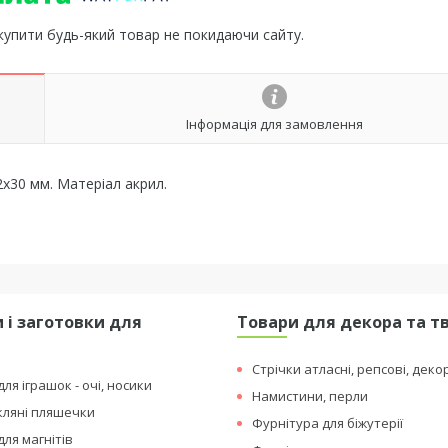
 купити будь-який товар не покидаючи сайту.
Інформація для замовлення
2х30 мм. Матеріал акрил.
 і заготовки для
Товари для декора та т
я
Стрічки атласні, репсові, деко
ля іграшок - очі, носики
Намистини, перли
кляні пляшечки
Фурнітура для біжутерії
для магнітів