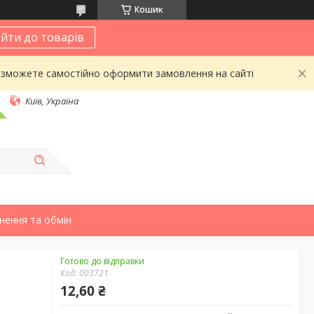
Кошик
йти до товарів
 зможете самостійно оформити замовлення на сайті
Київ, Україна
нення та обмін
Готово до відправки
Код:
003721
12,60 ₴