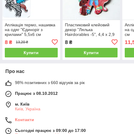
Аплікація термо, нашивка
Пластиковий клейовий
Аплі
на одяг "Єдиноріг з
декор "Лялька
на о
крилами" 5,5х6 см
Hairdorables -5", 4,4 х 2,9
см
см
8
8
11,
₴
₴
13,20 ₴
Купити
Купити
Про нас
98% позитивних з 660 відгуків за рік
Працює з 08.10.2012
м. Київ
Київ, Україна
Контакти
Сьогодні працює з 09:00 до 17:00