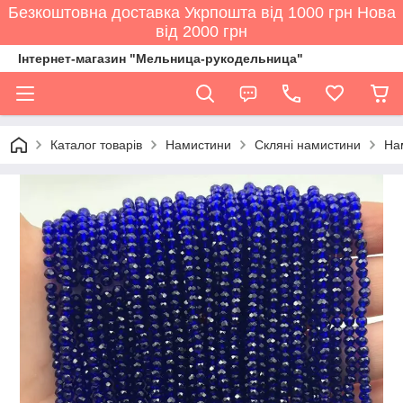
Безкоштовна доставка Укрпошта від 1000 грн Нова
від 2000 грн
Інтернет-магазин "Мельница-рукодельница"
Каталог товарів
Намистини
Скляні намистини
На