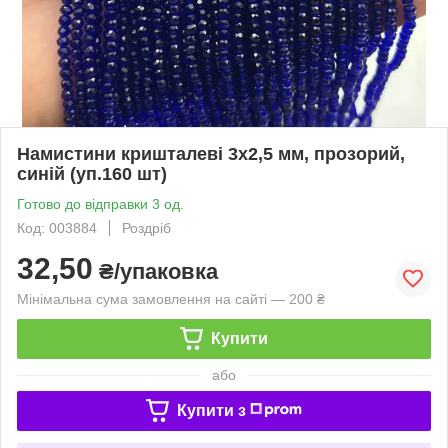
Намистини кришталеві 3х2,5 мм, прозорий,
синій (уп.160 шт)
Готово до відправки 3 од.
Код: 003884
Роздріб
32,50
₴/упаковка
Мінімальна сума замовлення на сайті — 200 ₴
Купити
або
Купити з