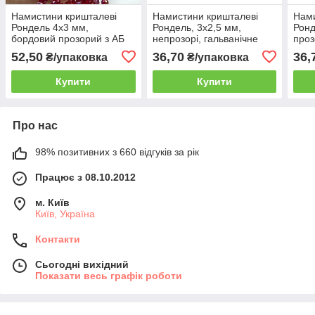
Намистини кришталеві
Намистини кришталеві
Нами
Рондель 4х3 мм,
Рондель, 3х2,5 мм,
Ронд
бордовий прозорий з АБ
непрозорі, гальванічне
проз
(уп.110-120 шт)
золоте напилення (уп.160
шт)
52,50
36,70
36,
₴/упаковка
₴/упаковка
шт)
Купити
Купити
Про нас
98% позитивних з 660 відгуків за рік
Працює з 08.10.2012
м. Київ
Київ, Україна
Контакти
Сьогодні вихідний
Показати весь графік роботи