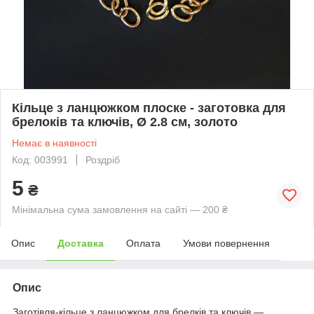
Кільце з ланцюжком плоске - заготовка для
брелоків та ключів, Ø 2.8 см, золото
Немає в наявності
Код: 003991
Роздріб
5
₴
Мінімальна сума замовлення на сайті — 200 ₴
Опис
Доставка
Оплата
Умови повернення
Опис
Заготівля-кільце з ланцюжком для брелків та ключів ―