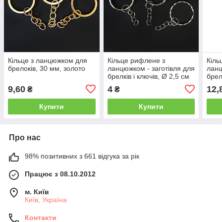
Кільце з ланцюжком для
Кільце рифлене з
Кіль
брелоків, 30 мм, золото
ланцюжком - заготівля для
ланц
брелків і ключів, Ø 2,5 см
брел
колі
9,60
4
12,
₴
₴
Купити
Купити
Про нас
98% позитивних з 661 відгука за рік
Працює з 08.10.2012
м. Київ
Київ, Україна
Контакти