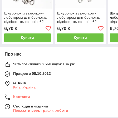
Шнурочок із замочком-
Шнурочок з замочком-
Шнур
лобстером для брелоків,
лобстером для брелоків,
лобс
підвісок, телефонів, 62
підвісок, телефонів, 62
підв
мм, блакитний
мм, коричневий
мм, 
6,70
6,70
6,7
₴
₴
Купити
Купити
Про нас
98% позитивних з 660 відгуків за рік
Працює з 08.10.2012
м. Київ
Київ, Україна
Контакти
Сьогодні вихідний
Показати весь графік роботи