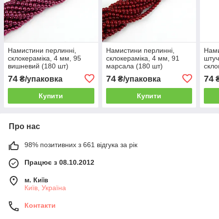
Намистини перлинні,
Намистини перлинні,
Нами
склокераміка, 4 мм, 95
склокераміка, 4 мм, 91
штуч
вишневий (180 шт)
марсала (180 шт)
скло
карм
74
74
74
₴/упаковка
₴/упаковка
₴
Купити
Купити
Про нас
98% позитивних з 661 відгука за рік
Працює з 08.10.2012
м. Київ
Київ, Україна
Контакти