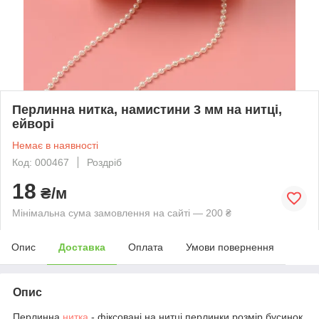
Перлинна нитка, намистини 3 мм на нитці,
ейворі
Немає в наявності
Код: 000467
Роздріб
18
₴/м
Мінімальна сума замовлення на сайті — 200 ₴
Опис
Доставка
Оплата
Умови повернення
Опис
Перлинна
нитка
- фіксовані на нитці перлинки розмір бусинок