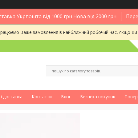
тавка Укрпошта від 1000 грн Нова від 2000 грн
Пере
опрацюємо Ваше замовлення в найближчий робочий час, якщо Ви
і доставка
Контакти
Блог
Безпека покупок
Повер