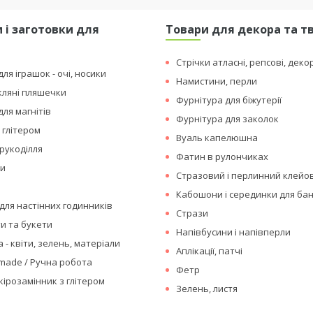
 і заготовки для
Товари для декора та т
я
Стрічки атласні, репсові, деко
ля іграшок - очі, носики
Намистини, перли
кляні пляшечки
Фурнітура для біжутерії
для магнітів
Фурнітура для заколок
 глітером
Вуаль капелюшна
рукоділля
Фатин в рулончиках
ки
Стразовий і перлинний клейо
Кабошони і серединки для бан
для настінних годинників
Стрази
ти та букети
Напівбусини і напівперли
 - квіти, зелень, матеріали
Аплікації, патчі
made / Ручна робота
Фетр
кірозамінник з глітером
Зелень, листя