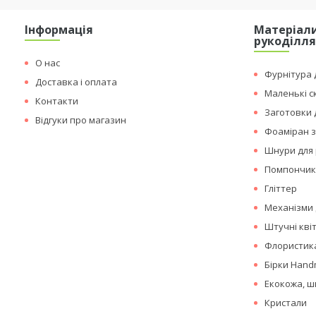
Інформація
Матеріали
рукоділл
О нас
Фурнітура д
Доставка і оплата
Маленькі с
Контакти
Заготовки 
Відгуки про магазин
Фоаміран з
Шнури для 
Помпончи
Гліттер
Механізми 
Штучні кві
Флористика
Бірки Hand
Екокожа, ш
Кристали