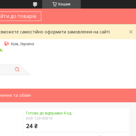
Кошик
йти до товарів
 зможете самостійно оформити замовлення на сайті
Київ, Україна
нення та обмін
Готово до відправки 4 од.
Код:
120-00616
24 ₴