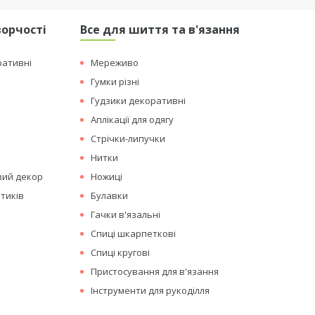
ворчості
Все для шиття та в'язання
ративні
Мереживо
Гумки різні
Гудзики декоративні
Аплікації для одягу
Стрічки-липучки
Нитки
вий декор
Ножиці
тиків
Булавки
Гачки в'язальні
Спиці шкарпеткові
Спиці кругові
Пристосування для в'язання
Інструменти для рукоділля