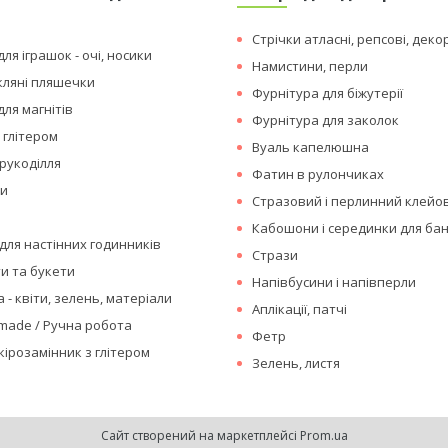
я
Стрічки атласні, репсові, деко
ля іграшок - очі, носики
Намистини, перли
кляні пляшечки
Фурнітура для біжутерії
для магнітів
Фурнітура для заколок
 глітером
Вуаль капелюшна
рукоділля
Фатин в рулончиках
ки
Стразовий і перлинний клейо
Кабошони і серединки для бан
для настінних годинників
Стрази
ти та букети
Напівбусини і напівперли
 - квіти, зелень, матеріали
Аплікації, патчі
made / Ручна робота
Фетр
кірозамінник з глітером
Зелень, листя
Сайт створений на маркетплейсі
Prom.ua