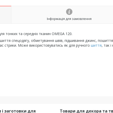
Інформація для замовлення
ля тонких та середніх тканин OMEGA 120.
шиття спецодягу, обметування швів, підшивання джинс, пошиття
д час стрики. Може використовуватись як для ручного
шиття
, так і
 і заготовки для
Товари для декора та т