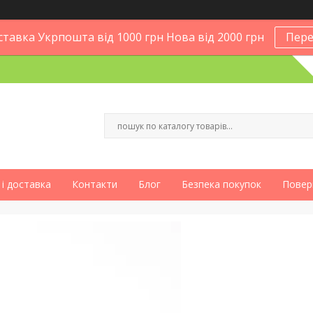
тавка Укрпошта від 1000 грн Нова від 2000 грн
Пере
і доставка
Контакти
Блог
Безпека покупок
Повер