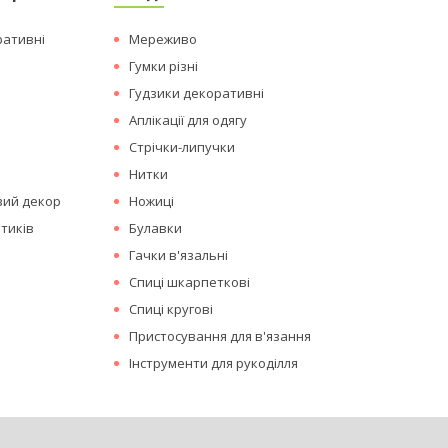
ративні
Мереживо
Гумки різні
Гудзики декоративні
Аплікації для одягу
Стрічки-липучки
Нитки
вий декор
Ножиці
тиків
Булавки
Гачки в'язальні
Спиці шкарпеткові
Спиці кругові
Пристосування для в'язання
Інструменти для рукоділля