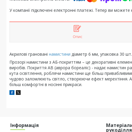
У компанії підключені електронні платежі. Тепер ви можете
Опис
Акрилові грановані
намистини
діаметр 6 мм, упаковка 30 шт.
Прозорі намистини з АБ-покриттям – це декоративні елемент
виробів. Покриття АВ (аврора бореаліс) - надає намистин р
кута освітлення, роблячи намистини ще більш привабливими
чудово заломлюють світло, створюючи ефект мерехтіння. А
більш комфортні в носінні прикраси.
Інформація
Матеріали
рукоділл