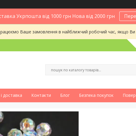
тавка Укрпошта від 1000 грн Нова від 2000 грн
Пере
опрацюємо Ваше замовлення в найближчий робочий час, якщо Ви
і доставка
Контакти
Блог
Безпека покупок
Повер