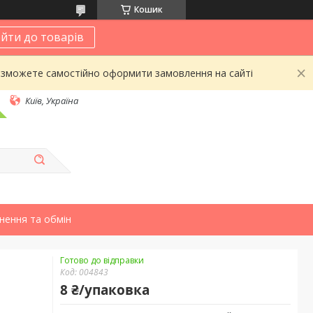
Кошик
йти до товарів
 зможете самостійно оформити замовлення на сайті
Київ, Україна
нення та обмін
Готово до відправки
Код:
004843
8 ₴/упаковка