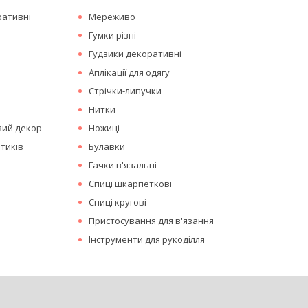
ративні
Мереживо
Гумки різні
Гудзики декоративні
Аплікації для одягу
Стрічки-липучки
Нитки
вий декор
Ножиці
тиків
Булавки
Гачки в'язальні
Спиці шкарпеткові
Спиці кругові
Пристосування для в'язання
Інструменти для рукоділля