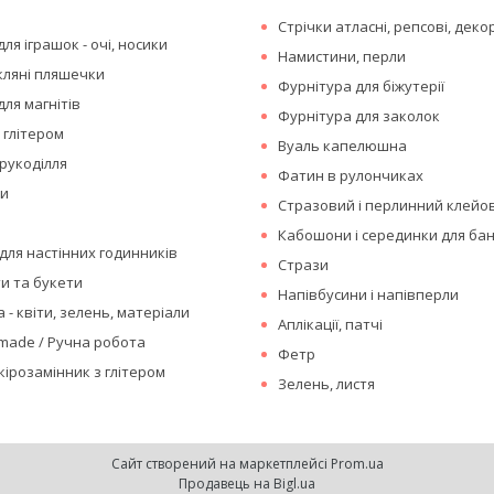
Стрічки атласні, репсові, деко
ля іграшок - очі, носики
Намистини, перли
кляні пляшечки
Фурнітура для біжутерії
для магнітів
Фурнітура для заколок
 глітером
Вуаль капелюшна
рукоділля
Фатин в рулончиках
ки
Стразовий і перлинний клейо
Кабошони і серединки для бан
для настінних годинників
Стрази
ти та букети
Напівбусини і напівперли
 - квіти, зелень, матеріали
Аплікації, патчі
made / Ручна робота
Фетр
кірозамінник з глітером
Зелень, листя
Сайт створений на маркетплейсі
Prom.ua
Продавець на Bigl.ua