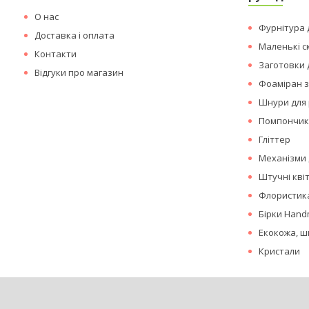
О нас
Фурнітура д
Доставка і оплата
Маленькі с
Контакти
Заготовки 
Відгуки про магазин
Фоаміран з
Шнури для 
Помпончи
Гліттер
Механізми 
Штучні кві
Флористика
Бірки Hand
Екокожа, ш
Кристали