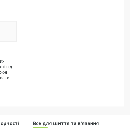
них
ті від
рхні
ювати
ворчості
Все для шиття та в'язання