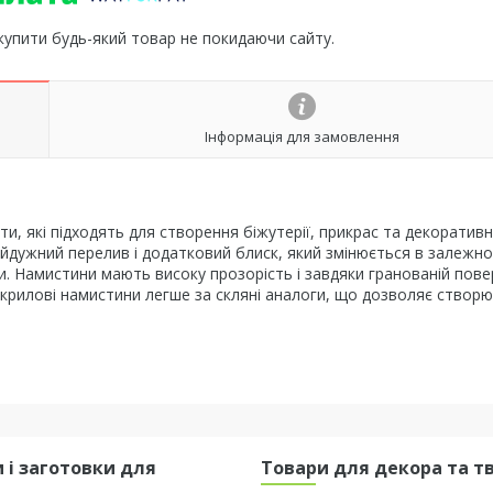
 купити будь-який товар не покидаючи сайту.
Інформація для замовлення
и, які підходять для створення біжутерії, прикрас та декоратив
айдужний перелив і додатковий блиск, який змінюється в залежнос
. Намистини мають високу прозорість і завдяки гранованій пове
крилові намистини легше за скляні аналоги, що дозволяє створ
 і заготовки для
Товари для декора та т
я