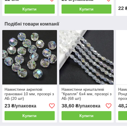
22
₴
Купити
Купити
Подібні товари компанії
Намистини акрилові
Намистини кришталеві
Нами
грановані 10 мм, прозорі з
"Крапля" 6х4 мм, прозорі з
Ронд
АБ (20 шт)
АБ (68 шт)
проз
шт)
23
38,60
48,
₴/упаковка
₴/упаковка
Купити
Купити