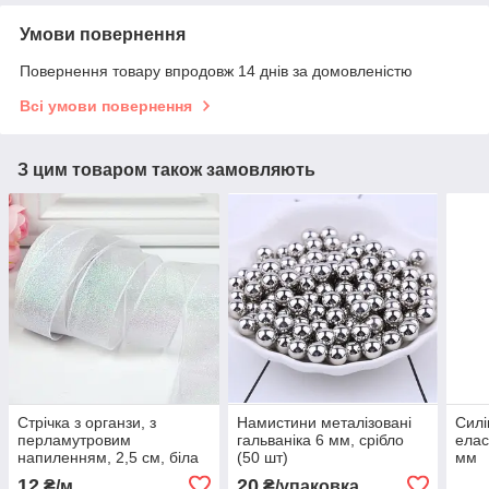
Умови повернення
Повернення товару впродовж 14 днів за домовленістю
Всі умови повернення
З цим товаром також замовляють
Стрічка з органзи, з
Намистини металізовані
Силі
перламутровим
гальваніка 6 мм, срібло
елас
напиленням, 2,5 см, біла
(50 шт)
мм
12
20
₴/м
₴/упаковка