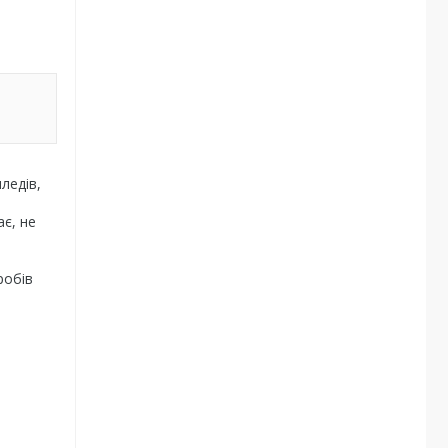
ледів,
є, не
робів