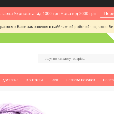
тавка Укрпошта від 1000 грн Нова від 2000 грн
Пере
опрацюємо Ваше замовлення в найближчий робочий час, якщо Ви
і доставка
Контакти
Блог
Безпека покупок
Повер