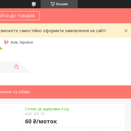
Кошик
йти до товарів
 зможете самостійно оформити замовлення на сайті
Київ, Україна
нення та обмін
Готово до відправки 4 од.
Код:
101-19
60 ₴/моток