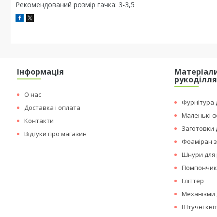
Рекомендований розмір гачка: 3-3,5
Інформація
Матеріали
рукоділл
О нас
Фурнітура д
Доставка і оплата
Маленькі с
Контакти
Заготовки 
Відгуки про магазин
Фоаміран з
Шнури для 
Помпончи
Гліттер
Механізми 
Штучні кві