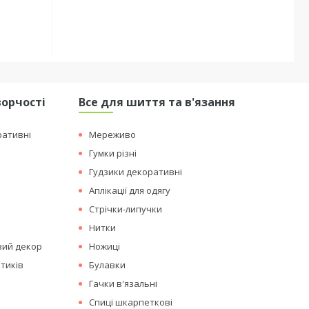
ворчості
Все для шиття та в'язання
ративні
Мереживо
Гумки різні
Гудзики декоративні
Аплікації для одягу
Стрічки-липучки
Нитки
вий декор
Ножиці
тиків
Булавки
Гачки в'язальні
Спиці шкарпеткові