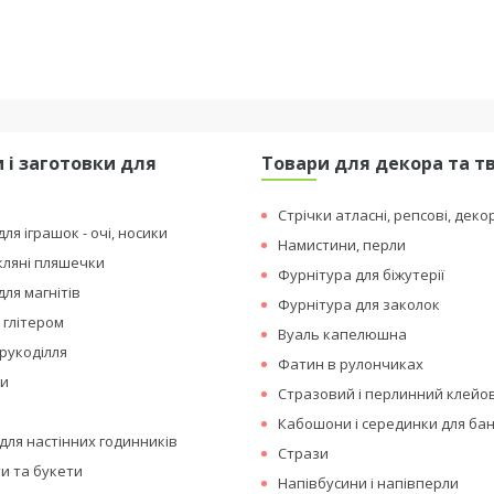
 і заготовки для
Товари для декора та т
я
Стрічки атласні, репсові, деко
ля іграшок - очі, носики
Намистини, перли
кляні пляшечки
Фурнітура для біжутерії
для магнітів
Фурнітура для заколок
 глітером
Вуаль капелюшна
рукоділля
Фатин в рулончиках
ки
Стразовий і перлинний клейо
Кабошони і серединки для бан
для настінних годинників
Стрази
ти та букети
Напівбусини і напівперли