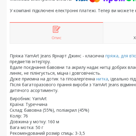
У компанії підключені електронні платежі. Тепер ви можете
Опис
Х
Пряжа YarnArt Jeans Ярнарт Джинс - класична
пряжа, для в’я
предметів інтер’єру.
Вдале поєднання бавовни та акрилу надає нитці добрих влас
линяє, не пілінгується, міцна і довговічність.
Дуже приємна на дотик та гіпоалергенна
нитка
, ідеально пі
Після багаторазового прання вироби з YarnArt Jeans відмінн
дитячого асортименту.
Виробник: YarnArt
Країна: Туреччина
Склад: бавовна (55%), поліакрил (45%)
Колір: 76
Довжина у мотку: 160 м
Вага мотка: 50 г
Рекомендований розмір спиць: 3-3,5