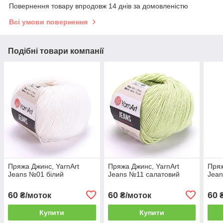
Повернення товару впродовж 14 днів за домовленістю
Всі умови повернення
Подібні товари компанії
Пряжа Джинс, YarnArt
Пряжа Джинс, YarnArt
Пряж
Jeans №01 білий
Jeans №11 салатовий
Jean
60
60
60
₴/моток
₴/моток
₴
Купити
Купити