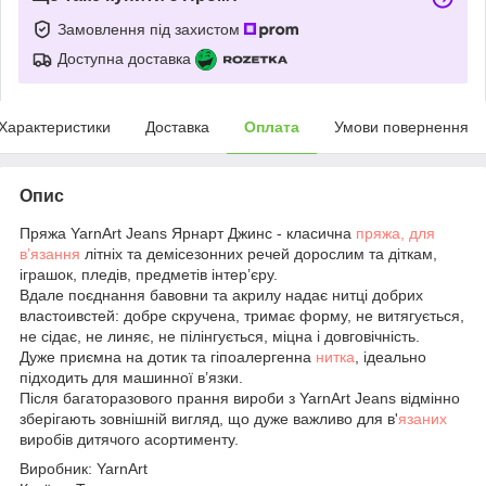
Замовлення під захистом
Доступна доставка
Характеристики
Доставка
Оплата
Умови повернення
Опис
Пряжа YarnArt Jeans Ярнарт Джинс - класична
пряжа, для
в’язання
літніх та демісезонних речей дорослим та діткам,
іграшок, пледів, предметів інтер’єру.
Вдале поєднання бавовни та акрилу надає нитці добрих
властоивстей: добре скручена, тримає форму, не витягується,
не сідає, не линяє, не пілінгується, міцна і довговічність.
Дуже приємна на дотик та гіпоалергенна
нитка
, ідеально
підходить для машинної в’язки.
Після багаторазового прання вироби з YarnArt Jeans відмінно
зберігають зовнішній вигляд, що дуже важливо для в'
язаних
виробів дитячого асортименту.
Виробник: YarnArt