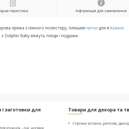
арактеристики
Інформація для замовлення
люрова пряжа з ніжного поліестеру, плюшеві
нитки
для в'
язання
.
 з Dolphin Baby вяжуть пледи і подушки.
 і заготовки для
Товари для декора та т
я
Стрічки атласні, репсові, деко
ля іграшок - очі, носики