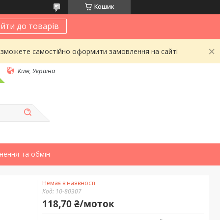
Кошик
йти до товарів
 зможете самостійно оформити замовлення на сайті
Київ, Україна
нення та обмін
Немає в наявності
Код:
10-80307
118,70 ₴/моток