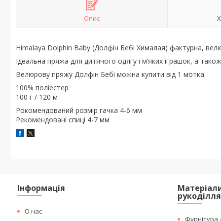
Опис
Х
Himalaya Dolphin Baby (Долфін Бебі Хималая) фактурна, ве
Ідеальна пряжа для дитячого одягу і м’яких іграшок, а також
Велюрову пряжу Долфін Бебі можна купити від 1 мотка.
100% поліестер
100 г / 120 м
Рокомендований розмір гачка 4-6 мм
Рекомендовані спиці 4-7 мм
Інформація
Матеріали
рукоділл
О нас
Фурнітура д