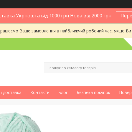
тавка Укрпошта від 1000 грн Нова від 2000 грн
Пере
опрацюємо Ваше замовлення в найближчий робочий час, якщо Ви
і доставка
Контакти
Блог
Безпека покупок
Повер