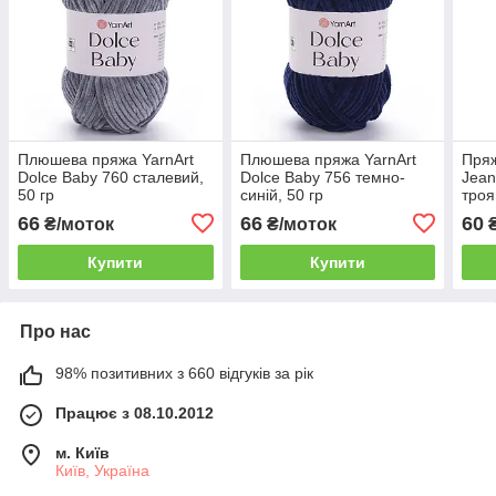
Плюшева пряжа YarnArt
Плюшева пряжа YarnArt
Пряж
Dolce Baby 760 сталевий,
Dolce Baby 756 темно-
Jea
50 гр
синій, 50 гр
тро
66
66
60
₴/моток
₴/моток
₴
Купити
Купити
Про нас
98% позитивних з 660 відгуків за рік
Працює з 08.10.2012
м. Київ
Київ, Україна