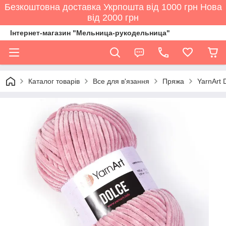
Безкоштовна доставка Укрпошта від 1000 грн Нова
від 2000 грн
Інтернет-магазин "Мельница-рукодельница"
Каталог товарів
Все для в'язання
Пряжа
YarnArt 