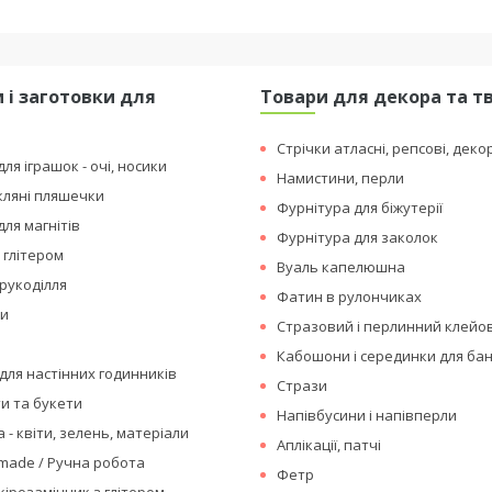
 і заготовки для
Товари для декора та т
я
Стрічки атласні, репсові, деко
ля іграшок - очі, носики
Намистини, перли
кляні пляшечки
Фурнітура для біжутерії
для магнітів
Фурнітура для заколок
 глітером
Вуаль капелюшна
рукоділля
Фатин в рулончиках
ки
Стразовий і перлинний клейо
Кабошони і серединки для бан
для настінних годинників
Стрази
ти та букети
Напівбусини і напівперли
 - квіти, зелень, матеріали
Аплікації, патчі
made / Ручна робота
Фетр