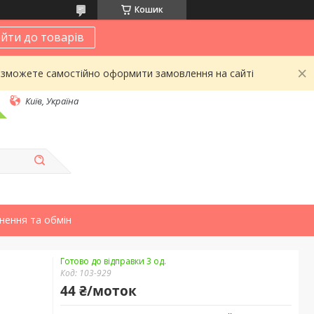
Кошик
йти до товарів
 зможете самостійно оформити замовлення на сайті
Київ, Україна
нення та обмін
Готово до відправки 3 од.
Код:
103-929
44 ₴/моток