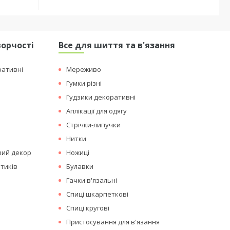
ворчості
Все для шиття та в'язання
ративні
Мереживо
Гумки різні
Гудзики декоративні
Аплікації для одягу
Стрічки-липучки
Нитки
вий декор
Ножиці
тиків
Булавки
Гачки в'язальні
Спиці шкарпеткові
Спиці кругові
Пристосування для в'язання