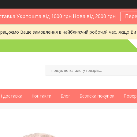
тавка Укрпошта від 1000 грн Нова від 2000 грн
Пере
опрацюємо Ваше замовлення в найближчий робочий час, якщо Ви
і доставка
Контакти
Блог
Безпека покупок
Повер