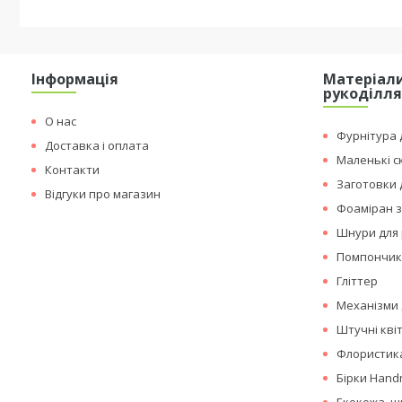
Інформація
Матеріали
рукоділл
О нас
Фурнітура д
Доставка і оплата
Маленькі с
Контакти
Заготовки 
Відгуки про магазин
Фоаміран з
Шнури для 
Помпончи
Гліттер
Механізми 
Штучні кві
Флористика
Бірки Hand