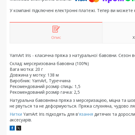
У компанії підключені електронні платежі. Тепер ви можете
Опис
Х
YarnArt Iris - класична пряжа з натуральної бавовни. Сезон в
Склад: мерсеризована бавовна (100%)
Вага мотка: 20 г
Довжина у мотку: 138 м
Виробник: YarnArt, Туреччина
Рекомендований розмір спиць: 1,5
Рекомендований розмір гачка: 2,5
Натуральна бавовняна пряжа з мерсеризацією, міцна та шовко
не рвуться та не деформуються. Пряжа слухняна, чудово ляга
Нитки
YarnArt Iris підходять для в'
язання
дитячих та дорослих
аксесуарів.