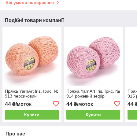
Всі умови повернення
Подібні товари компанії
Пряжа YarnArt Iris, Ірис, №
Пряжа YarnArt Iris, Ірис, №
Пряж
913 персиковий
914 рожевий зефір
915 
44
44
44
₴/моток
₴/моток
₴
Купити
Купити
Про нас