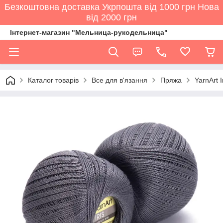
Безкоштовна доставка Укрпошта від 1000 грн Нова
від 2000 грн
Інтернет-магазин "Мельница-рукодельница"
Каталог товарів
Все для в'язання
Пряжа
YarnArt 