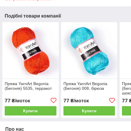
Подібні товари компанії
Пряжа YarnArt Begonia
Пряжа YarnArt Begonia
Пряж
(Бегонія) 5535, терракот
(Бегонія) 008, бірюза
(Бег
шок
77
77
77
₴/моток
₴/моток
₴
Купити
Купити
Про нас