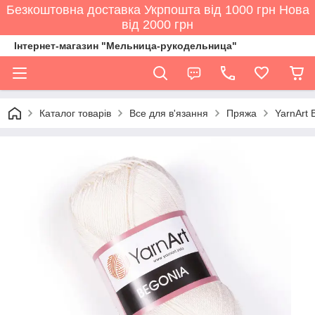
Безкоштовна доставка Укрпошта від 1000 грн Нова
від 2000 грн
Інтернет-магазин "Мельница-рукодельница"
Каталог товарів
Все для в'язання
Пряжа
YarnArt 