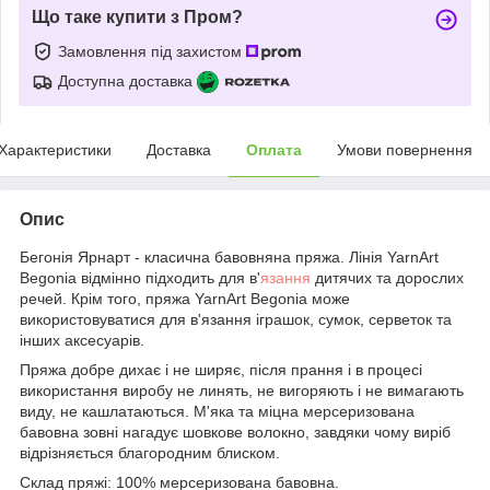
Що таке купити з Пром?
Замовлення під захистом
Доступна доставка
Характеристики
Доставка
Оплата
Умови повернення
Опис
Бегонія Ярнарт - класична бавовняна пряжа. Лінія YarnArt
Begonia відмінно підходить для в'
язання
дитячих та дорослих
речей. Крім того, пряжа YarnArt Begonia може
використовуватися для в'язання іграшок, сумок, серветок та
інших аксесуарів.
Пряжа добре дихає і не ширяє, після прання і в процесі
використання виробу не линять, не вигоряють і не вимагають
виду, не кашлатаються. М'яка та міцна мерсеризована
бавовна зовні нагадує шовкове волокно, завдяки чому виріб
відрізняється благородним блиском.
Склад пряжі: 100% мерсеризована бавовна.