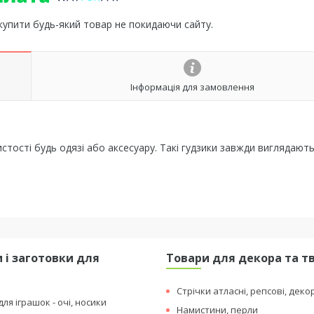
 купити будь-який товар не покидаючи сайту.
Інформація для замовлення
стості будь одязі або аксесуару. Такі гудзики завжди виглядают
 і заготовки для
Товари для декора та т
я
Стрічки атласні, репсові, деко
ля іграшок - очі, носики
Намистини, перли