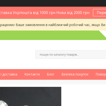
тавка Укрпошта від 1000 грн Нова від 2000 грн
Пере
опрацюємо Ваше замовлення в найближчий робочий час, якщо Ви
і доставка
Контакти
Блог
Безпека покупок
Повер