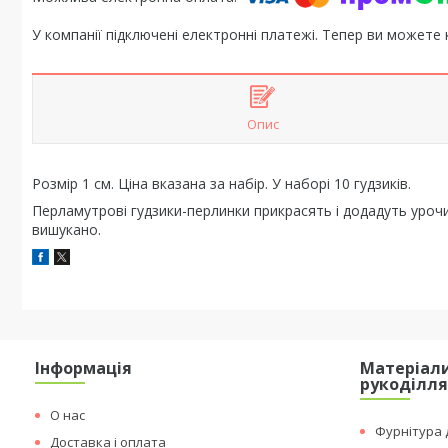
У компанії підключені електронні платежі. Тепер ви можете
Опис
Розмір 1 см. Ціна вказана за набір. У наборі 10 гудзиків.
Перламутрові гудзики-перлинки прикрасять і додадуть урочи
вишукано.
Інформація
Матеріали
рукоділл
О нас
Фурнітура д
Доставка і оплата