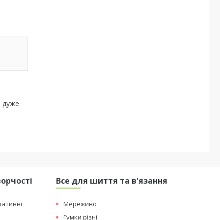
ь дуже
ворчості
Все для шиття та в'язання
ративні
Мереживо
Гумки різні