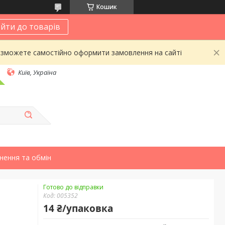
Кошик
йти до товарів
 зможете самостійно оформити замовлення на сайті
Київ, Україна
нення та обмін
Готово до відправки
Код:
005352
14 ₴/упаковка