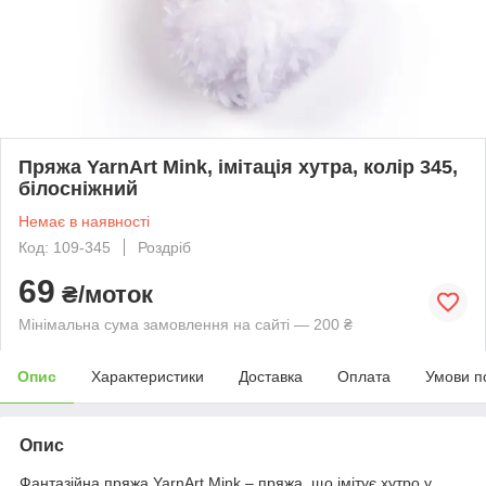
Пряжа YarnArt Mink, імітація хутра, колір 345,
білосніжний
Немає в наявності
Код: 109-345
Роздріб
69
₴/моток
Мінімальна сума замовлення на сайті — 200 ₴
Опис
Характеристики
Доставка
Оплата
Умови п
Опис
Фантазійна пряжа YarnArt Mink – пряжа, що імітує хутро у