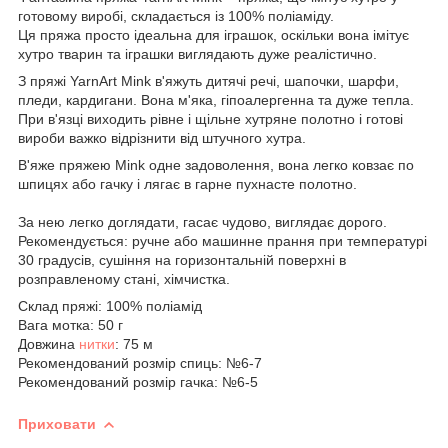
готовому виробі, складається із 100% поліаміду.
Ця пряжа просто ідеальна для іграшок, оскільки вона імітує
хутро тварин та іграшки виглядають дуже реалістично.
З пряжі YarnArt Mink в'яжуть дитячі речі, шапочки, шарфи,
пледи, кардигани. Вона м'яка, гіпоалергенна та дуже тепла.
При в'язці виходить рівне і щільне хутряне полотно і готові
вироби важко відрізнити від штучного хутра.
В'яже пряжею Mink одне задоволення, вона легко ковзає по
шпицях або гачку і лягає в гарне пухнасте полотно.
За нею легко доглядати, гасає чудово, виглядає дорого.
Рекомендується: ручне або машинне прання при температурі
30 градусів, сушіння на горизонтальній поверхні в
розправленому стані, хімчистка.
Склад пряжі: 100% поліамід
Вага мотка: 50 г
Довжина
нитки
: 75 м
Рекомендований розмір спиць: №6-7
Рекомендований розмір гачка: №6-5
Приховати