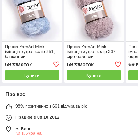
Пряжа YarnArt Mink,
Пряжа YarnArt Mink,
Пряж
імітація хутра, колір 351,
імітація хутра, колір 337,
іміт
блакитний
сіро-бежевий
бор
69
69
69
₴/моток
₴/моток
₴
Купити
Купити
Про нас
98% позитивних з 661 відгука за рік
Працює з 08.10.2012
м. Київ
Київ, Україна