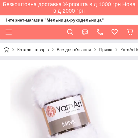
Безкоштовна доставка Укрпошта від 1000 грн Нова
від 2000 грн
Інтернет-магазин "Мельница-рукодельница"
Каталог товарів
Все для в'язання
Пряжа
YarnArt 