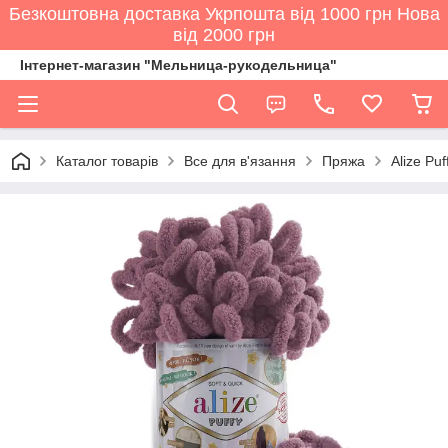
Безкоштовна доставка Укрпошта від 1000 грн Нова
від 2000 грн
Інтернет-магазин "Мельница-рукодельница"
Каталог товарів
Все для в'язання
Пряжа
Alize Pu