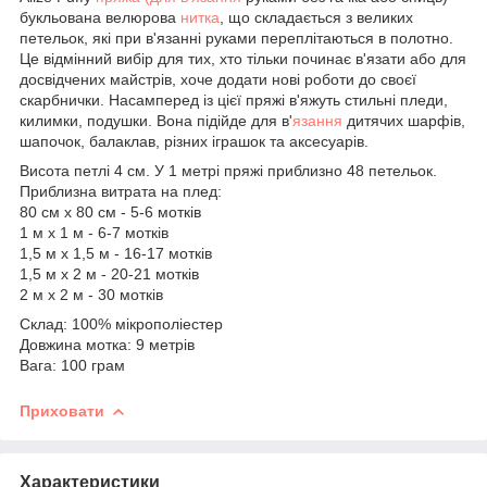
букльована велюрова
нитка
, що складається з великих
петельок, які при в'язанні руками переплітаються в полотно.
Це відмінний вибір для тих, хто тільки починає в'язати або для
досвідчених майстрів, хоче додати нові роботи до своєї
скарбнички. Насамперед із цієї пряжі в'яжуть стильні пледи,
килимки, подушки. Вона підійде для в'
язання
дитячих шарфів,
шапочок, балаклав, різних іграшок та аксесуарів.
Висота петлі 4 см. У 1 метрі пряжі приблизно 48 петельок.
Приблизна витрата на плед:
80 см x 80 см - 5-6 мотків
1 м x 1 м - 6-7 мотків
1,5 м x 1,5 м - 16-17 мотків
1,5 м x 2 м - 20-21 мотків
2 м x 2 м - 30 мотків
Склад: 100% мікрополіестер
Довжина мотка: 9 метрів
Вага: 100 грам
Приховати
Характеристики