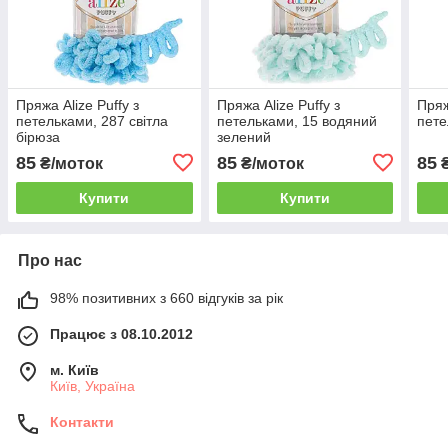
Пряжа Alize Puffy з
Пряжа Alize Puffy з
Пряж
петельками, 287 світла
петельками, 15 водяний
пете
бірюза
зелений
85
85
85
₴/моток
₴/моток
₴
Купити
Купити
Про нас
98% позитивних з 660 відгуків за рік
Працює з 08.10.2012
м. Київ
Київ, Україна
Контакти