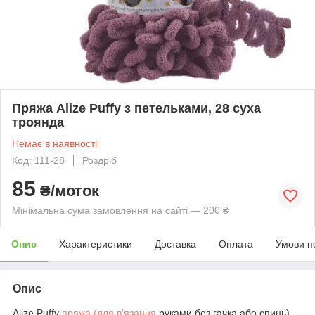
Пряжа Alize Puffy з петельками, 28 суха
троянда
Немає в наявності
Код: 111-28
Роздріб
85
₴/моток
Мінімальна сума замовлення на сайті — 200 ₴
Опис
Характеристики
Доставка
Оплата
Умови п
Опис
Alize Puffy
пряжа (для в'язання
руками без гачка або спиць)