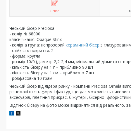
Опис
Х
Чеський бісер Preciosa
- колір № 68000
класифікація: Opaque Sfinx
- колірна група: непрозорий
керамічний бісер
з глазуровани
- стійкість покриття: 2
- форма: кругла
- розмір 10/0 (діаметр 2,2-2,4 мм, мінімальний діаметр отвор
- кількість бісеру на 1 г – приблизно 90 шт
- кількість бісеру на 1 см – приблизно 7 шт
- розфасовка 10 грам
Чеський бісер від лідера ринку - компанії Preciosa Ornela ви
різноманітність форм і фактур, що дає можливість використо
аксесуарів, плетіння прикрас, біжутерії, бісерної флористик
Відтінок бісеру на фото може відрізнятися від реального, з