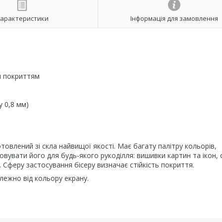
арактеристики
Інформація для замовлення
м покриттям
у 0,8 мм)
готовлений зі скла найвищої якості. Має багату палітру кольорів,
вувати його для будь-якого рукоділля: вишивки картин та ікон, 
и. Сферу застосування бісеру визначає стійкість покриття.
алежно від кольору екрану.