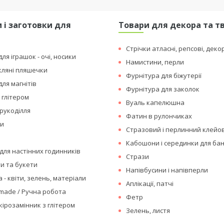
 і заготовки для
Товари для декора та т
я
Стрічки атласні, репсові, деко
ля іграшок - очі, носики
Намистини, перли
кляні пляшечки
Фурнітура для біжутерії
для магнітів
Фурнітура для заколок
 глітером
Вуаль капелюшна
рукоділля
Фатин в рулончиках
ки
Стразовий і перлинний клейо
Кабошони і серединки для бан
для настінних годинників
Стрази
ти та букети
Напівбусини і напівперли
 - квіти, зелень, матеріали
Аплікації, патчі
made / Ручна робота
Фетр
кірозамінник з глітером
Зелень, листя