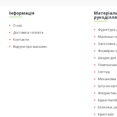
Інформація
Матеріали
рукоділл
О нас
Фурнітура д
Доставка і оплата
Маленькі с
Контакти
Заготовки 
Відгуки про магазин
Фоаміран з
Шнури для 
Помпончи
Гліттер
Механізми 
Штучні кві
Флористика
Бірки Hand
Екокожа, ш
Кристали