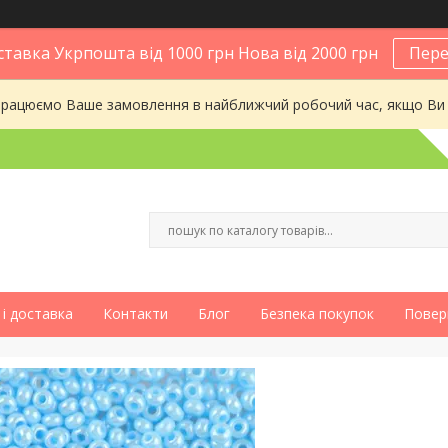
тавка Укрпошта від 1000 грн Нова від 2000 грн
Пере
опрацюємо Ваше замовлення в найближчий робочий час, якщо Ви
і доставка
Контакти
Блог
Безпека покупок
Повер