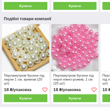
Купити
Купити
Подібні товари компанії
Перламутрові бусини під
Перламутрові бусини під
Перл
перли 1 см, кремові (20
перлі ніжно-рожеві, 1 см
під 
шт)
(20 шт)
шт)
18
18
10
₴/упаковка
₴/упаковка
₴
Купити
Купити