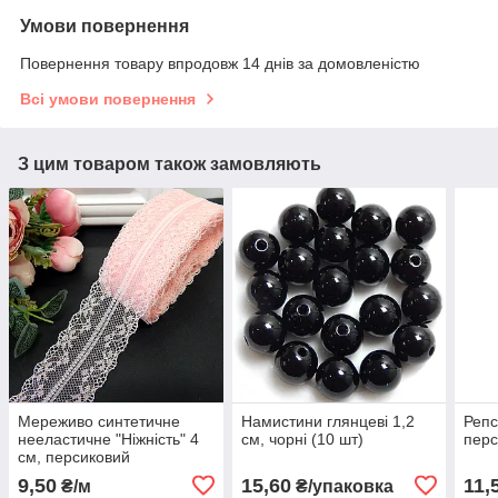
Умови повернення
Повернення товару впродовж 14 днів за домовленістю
Всі умови повернення
З цим товаром також замовляють
Мереживо синтетичне
Намистини глянцеві 1,2
Репс
нееластичне "Ніжність" 4
см, чорні (10 шт)
перс
см, персиковий
9,50
15,60
11,
₴/м
₴/упаковка