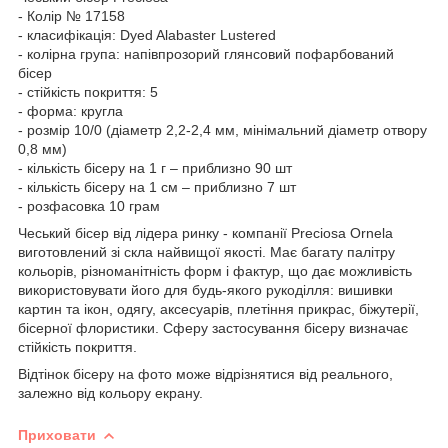
- Колір № 17158
- класифікація: Dyed Alabaster Lustered
- колірна група: напівпрозорий глянсовий пофарбований
бісер
- стійкість покриття: 5
- форма: кругла
- розмір 10/0 (діаметр 2,2-2,4 мм, мінімальний діаметр отвору
0,8 мм)
- кількість бісеру на 1 г – приблизно 90 шт
- кількість бісеру на 1 см – приблизно 7 шт
- розфасовка 10 грам
Чеський бісер від лідера ринку - компанії Preciosa Ornela
виготовлений зі скла найвищої якості. Має багату палітру
кольорів, різноманітність форм і фактур, що дає можливість
використовувати його для будь-якого рукоділля: вишивки
картин та ікон, одягу, аксесуарів, плетіння прикрас, біжутерії,
бісерної флористики. Сферу застосування бісеру визначає
стійкість покриття.
Відтінок бісеру на фото може відрізнятися від реального,
залежно від кольору екрану.
Приховати