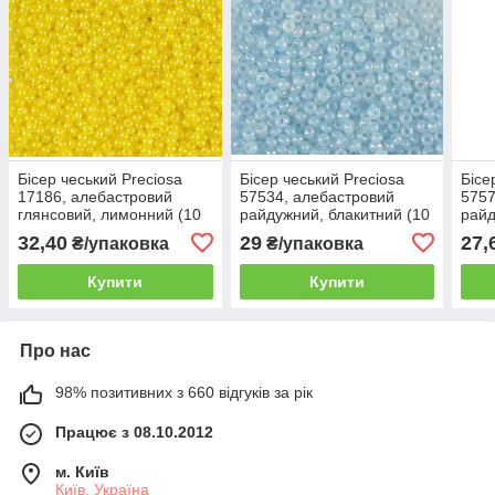
Бісер чеський Preciosa
Бісер чеський Preciosa
Бісе
17186, алебастровий
57534, алебастровий
5757
глянсовий, лимонний (10
райдужний, блакитний (10
райд
г)
г)
32,40
29
27,
₴/упаковка
₴/упаковка
Купити
Купити
Про нас
98% позитивних з 660 відгуків за рік
Працює з 08.10.2012
м. Київ
Київ, Україна