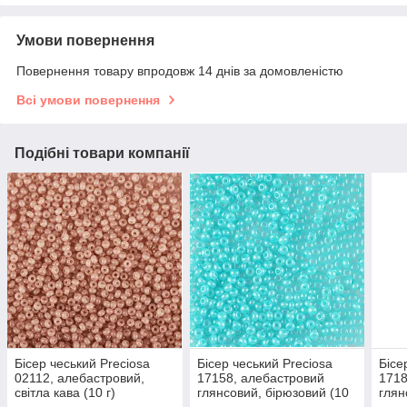
Умови повернення
Повернення товару впродовж 14 днів за домовленістю
Всі умови повернення
Подібні товари компанії
Бісер чеський Preciosa
Бісер чеський Preciosa
Бісе
02112, алебастровий,
17158, алебастровий
1718
світла кава (10 г)
глянсовий, бірюзовий (10
глян
г)
г)