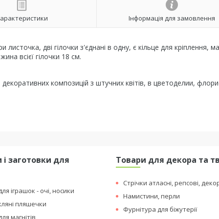
арактеристики
Інформація для замовлення
и листочка, дві гілочки з'єднані в одну, є кільце для кріплення, м
ина всієї гілочки 18 см.
 декоративних композицій з штучних квітів, в цветоделии, флори
 і заготовки для
Товари для декора та т
я
Стрічки атласні, репсові, деко
ля іграшок - очі, носики
Намистини, перли
кляні пляшечки
Фурнітура для біжутерії
для магнітів