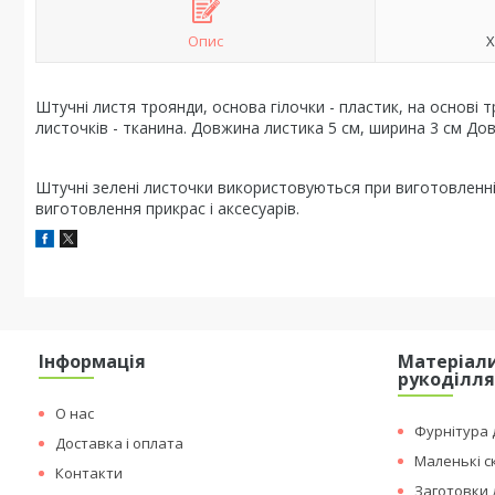
Опис
Х
Штучні листя троянди, основа гілочки - пластик, на основі тр
листочків - тканина. Довжина листика 5 см, ширина 3 см Довж
Штучні зелені листочки використовуються при виготовленні
виготовлення прикрас і аксесуарів.
Інформація
Матеріали
рукоділл
О нас
Фурнітура д
Доставка і оплата
Маленькі с
Контакти
Заготовки 