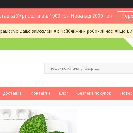
тавка Укрпошта від 1000 грн Нова від 2000 грн
Пере
опрацюємо Ваше замовлення в найближчий робочий час, якщо Ви
і доставка
Контакти
Блог
Безпека покупок
Повер