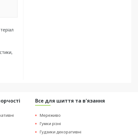
атеріал
стики,
ворчості
Все для шиття та в'язання
ративні
Мереживо
Гумки різні
Гудзики декоративні