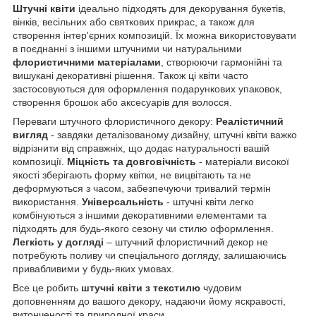
Штучні квіти
ідеально підходять для декорування букетів,
вінків, весільних або святкових прикрас, а також для
створення інтер'єрних композицій. Їх можна використовувати
в поєднанні з іншими штучними чи натуральними
флористичними матеріалами
, створюючи гармонійні та
вишукані декоративні рішення. Також ці квіти часто
застосовуються для оформлення подарункових упаковок,
створення брошок або аксесуарів для волосся.
Переваги штучного флористичного декору:
Реалістичний
вигляд
- завдяки деталізованому дизайну, штучні квіти важко
відрізнити від справжніх, що додає натуральності вашій
композиції.
Міцність та довговічність
- матеріали високої
якості зберігають форму квітки, не вицвітають та не
деформуються з часом, забезпечуючи тривалий термін
використання.
Універсальність
- штучні квіти легко
комбінуються з іншими декоративними елементами та
підходять для будь-якого сезону чи стилю оформлення.
Легкість
у
догляді
– штучний флористичний декор не
потребують поливу чи спеціального догляду, залишаючись
привабливими у будь-яких умовах.
Все це робить
штучні квіти з текстилю
чудовим
доповненням до вашого декору, надаючи йому яскравості,
витонченості та природної краси.