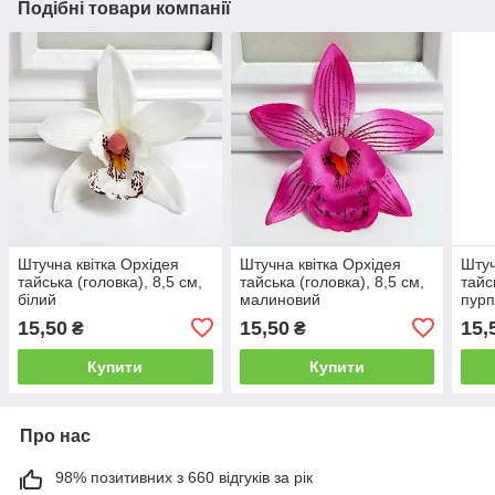
Подібні товари компанії
Штучна квітка Орхідея
Штучна квітка Орхідея
Штуч
тайська (головка), 8,5 см,
тайська (головка), 8,5 см,
тайс
білий
малиновий
пур
15,50
15,50
15,
₴
₴
Купити
Купити
Про нас
98% позитивних з 660 відгуків за рік