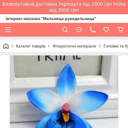
Безкоштовна доставка Укрпошта від 1000 грн Нова
від 2000 грн
Інтернет-магазин "Мельница-рукодельница"
Каталог товарів
Флористичні матеріали
Головки та бу