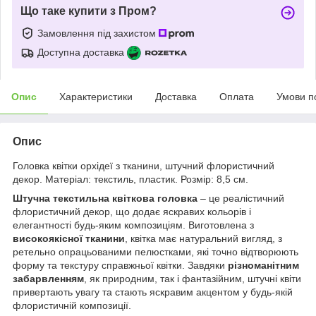
Що таке купити з Пром?
Замовлення під захистом
Доступна доставка
Опис
Характеристики
Доставка
Оплата
Умови п
Опис
Головка квітки орхідеї з тканини, штучний флористичний
декор. Матеріал: текстиль, пластик. Розмір: 8,5 см.
Штучна текстильна квіткова головка
– це реалістичний
флористичний декор, що додає яскравих кольорів і
елегантності будь-яким композиціям. Виготовлена з
високоякісної тканини
, квітка має натуральний вигляд, з
ретельно опрацьованими пелюстками, які точно відтворюють
форму та текстуру справжньої квітки. Завдяки
різноманітним
забарвленням
, як природним, так і фантазійним, штучні квіти
привертають увагу та стають яскравим акцентом у будь-якій
флористичній композиції.