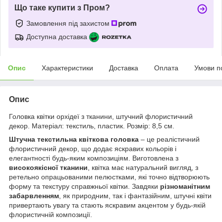
Що таке купити з Пром?
Замовлення під захистом
Доступна доставка
Опис
Характеристики
Доставка
Оплата
Умови п
Опис
Головка квітки орхідеї з тканини, штучний флористичний
декор. Матеріал: текстиль, пластик. Розмір: 8,5 см.
Штучна текстильна квіткова головка
– це реалістичний
флористичний декор, що додає яскравих кольорів і
елегантності будь-яким композиціям. Виготовлена з
високоякісної тканини
, квітка має натуральний вигляд, з
ретельно опрацьованими пелюстками, які точно відтворюють
форму та текстуру справжньої квітки. Завдяки
різноманітним
забарвленням
, як природним, так і фантазійним, штучні квіти
привертають увагу та стають яскравим акцентом у будь-якій
флористичній композиції.