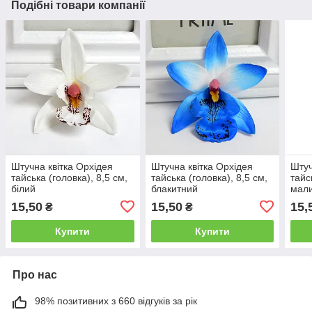
Подібні товари компанії
Штучна квітка Орхідея
Штучна квітка Орхідея
Штуч
тайська (головка), 8,5 см,
тайська (головка), 8,5 см,
тайс
білий
блакитний
мал
15,50
15,50
15,
₴
₴
Купити
Купити
Про нас
98% позитивних з 660 відгуків за рік