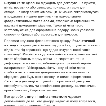
Штучні квіти
ідеально підходять для декорування букетів,
вінків, весільних або святкових прикрас, а також для
створення інтер'єрних композицій. Їх можна використовувати
в поєднанні з іншими штучними чи натуральними
флористичними матеріалами
, створюючи гармонійні та
вишукані декоративні рішення. Також ці квіти часто
застосовуються для оформлення подарункових упаковок,
створення брошок або аксесуарів для волосся.
Переваги штучного флористичного декору:
Реалістичний
вигляд
- завдяки деталізованому дизайну, штучні квіти важко
відрізнити від справжніх, що додає натуральності вашій
композиції.
Міцність та довговічність
- матеріали високої
якості зберігають форму квітки, не вицвітають та не
деформуються з часом, забезпечуючи тривалий термін
використання.
Універсальність
- штучні квіти легко
комбінуються з іншими декоративними елементами та
підходять для будь-якого сезону чи стилю оформлення.
Легкість
у
догляді
– штучний флористичний декор не
потребують поливу чи спеціального догляду, залишаючись
привабливими у будь-яких умовах.
Все це робить
штучні квіти з текстилю
чудовим
доповненням до вашого декору, надаючи йому яскравості,
витонченості та природної краси.