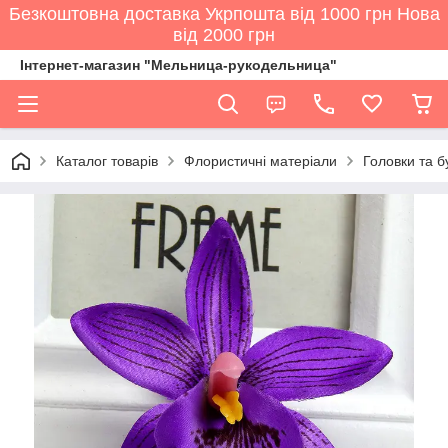
Безкоштовна доставка Укрпошта від 1000 грн Нова
від 2000 грн
Інтернет-магазин "Мельница-рукодельница"
Каталог товарів
Флористичні матеріали
Головки та бу