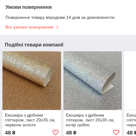
Умови повернення
Повернення товару впродовж 14 днів за домовленістю
Всі умови повернення
Подібні товари компанії
Екошкіра з дрібним
Екошкіра з дрібним
Екош
гліттером, лист 20х35 см,
глітером, лист 20х35 см,
гліт
червоне золото
колір срібло
чор
48
48
48
₴
₴