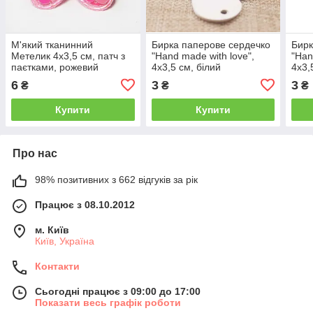
М'який тканинний
Бирка паперове сердечко
Бирк
Метелик 4х3,5 см, патч з
"Hand made with love",
"Han
паєтками, рожевий
4х3,5 см, білий
4х3,
6
3
3
₴
₴
₴
Купити
Купити
Про нас
98% позитивних з 662 відгуків за рік
Працює з 08.10.2012
м. Київ
Київ, Україна
Контакти
Сьогодні працює з 09:00 до 17:00
Показати весь графік роботи