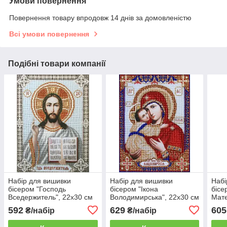
Умови повернення
Повернення товару впродовж 14 днів за домовленістю
Всі умови повернення
Подібні товари компанії
Набір для вишивки
Набір для вишивки
Набі
бісером "Господь
бісером "Ікона
бісе
Вседержитель", 22x30 см
Володимирська", 22x30 см
Мате
22x2
592
629
605
₴/набір
₴/набір