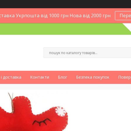
тавка Укрпошта від 1000 грн Нова від 2000 грн
Пере
і доставка
Контакти
Блог
Безпека покупок
Повер