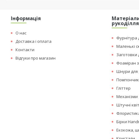
Інформація
Матеріали
рукоділл
О нас
Фурнітура д
Доставка і оплата
Маленькі с
Контакти
Заготовки 
Відгуки про магазин
Фоаміран з
Шнури для 
Помпончи
Гліттер
Механізми 
Штучні кві
Флористика
Бірки Hand
Екокожа, ш
Кристали