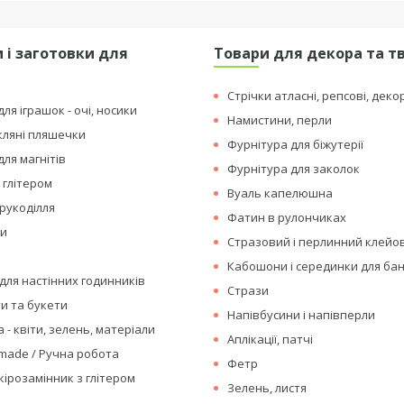
 і заготовки для
Товари для декора та т
я
Стрічки атласні, репсові, деко
ля іграшок - очі, носики
Намистини, перли
кляні пляшечки
Фурнітура для біжутерії
для магнітів
Фурнітура для заколок
 глітером
Вуаль капелюшна
рукоділля
Фатин в рулончиках
ки
Стразовий і перлинний клейо
Кабошони і серединки для бан
для настінних годинників
Стрази
ти та букети
Напівбусини і напівперли
 - квіти, зелень, матеріали
Аплікації, патчі
made / Ручна робота
Фетр
кірозамінник з глітером
Зелень, листя