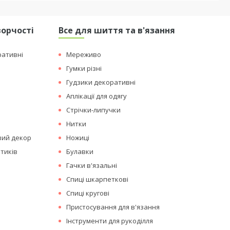
ворчості
Все для шиття та в'язання
ративні
Мереживо
Гумки різні
Гудзики декоративні
Аплікації для одягу
Стрічки-липучки
Нитки
вий декор
Ножиці
тиків
Булавки
Гачки в'язальні
Спиці шкарпеткові
Спиці кругові
Пристосування для в'язання
Інструменти для рукоділля