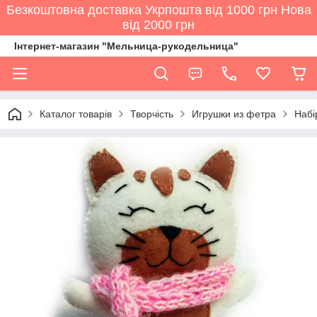
Безкоштовна доставка Укрпошта від 1000 грн Нова
від 2000 грн
Інтернет-магазин "Мельница-рукодельница"
Каталог товарів
Творчість
Игрушки из фетра
Набі