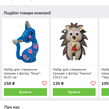
Подібні товари компанії
Набір для створення
Набір для створення
Набі
іграшки з фетру "Киця",
іграшки з фетру "Їжачок",
ігра
9х22 см
13х17 см
"Чер
см
158
130
105
₴
₴
Купити
Купити
Про нас