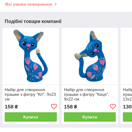
Всі умови повернення
Подібні товари компанії
Набір для створення
Набір для створення
Набі
іграшки з фетру "Кіт", 9х23
іграшки з фетру "Киця",
ігра
см
9х22 см
13х1
158
158
130
₴
₴
Купити
Купити