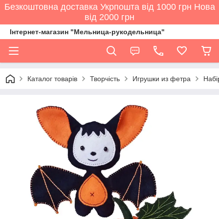
Безкоштовна доставка Укрпошта від 1000 грн Нова
від 2000 грн
Інтернет-магазин "Мельница-рукодельница"
Каталог товарів
Творчість
Игрушки из фетра
Набі