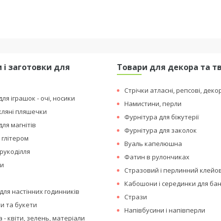
 і заготовки для
Товари для декора та т
я
Стрічки атласні, репсові, деко
ля іграшок - очі, носики
Намистини, перли
кляні пляшечки
Фурнітура для біжутерії
для магнітів
Фурнітура для заколок
 глітером
Вуаль капелюшна
рукоділля
Фатин в рулончиках
ки
Стразовий і перлинний клейо
Кабошони і серединки для бан
для настінних годинників
Стрази
ти та букети
Напівбусини і напівперли
 - квіти, зелень, матеріали