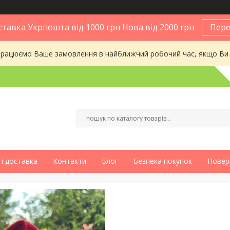
тавка Укрпошта від 1000 грн Нова від 2000 грн
Пере
опрацюємо Ваше замовлення в найближчий робочий час, якщо Ви
і доставка
Контакти
Блог
Безпека покупок
Повер