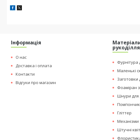
Інформація
Матеріали
рукоділл
О нас
Фурнітура д
Доставка і оплата
Маленькі с
Контакти
Заготовки 
Відгуки про магазин
Фоаміран з
Шнури для 
Помпончи
Гліттер
Механізми 
Штучні кві
Флористика