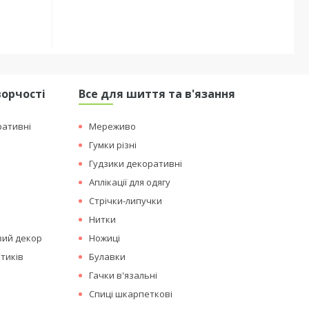
ворчості
Все для шиття та в'язання
ративні
Мереживо
Гумки різні
Гудзики декоративні
Аплікації для одягу
Стрічки-липучки
Нитки
вий декор
Ножиці
тиків
Булавки
Гачки в'язальні
Спиці шкарпеткові