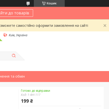
Кошик
йти до товарів
 зможете самостійно оформити замовлення на сайті
Київ, Україна
нення та обмін
Готово до відправки
Код:
1-ФН-117
199 ₴