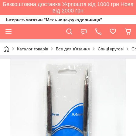
Безкоштовна доставка Укрпошта від 1000 грн Нова
від 2000 грн
Інтернет-магазин "Мельница-рукодельница"
Каталог товарів
Все для в'язання
Спиці кругові
Сп