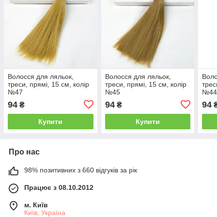
Волосся для ляльок,
Волосся для ляльок,
Воло
треси, прямі, 15 см, колір
треси, прямі, 15 см, колір
трес
№47
№45
№4
94
94
94
₴
₴
Купити
Купити
Про нас
98% позитивних з 660 відгуків за рік
Працює з 08.10.2012
м. Київ
Київ, Україна