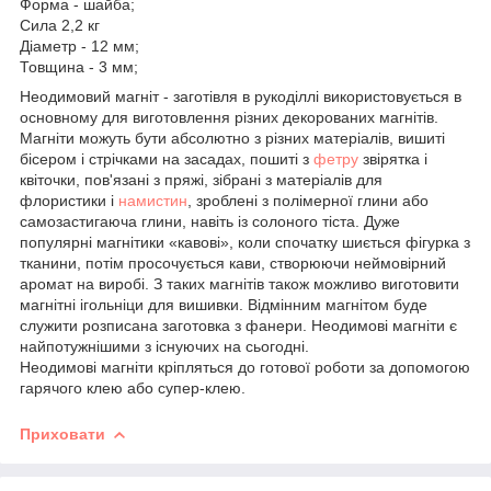
Форма - шайба;
Сила 2,2 кг
Діаметр - 12 мм;
Товщина - 3 мм;
Неодимовий магніт - заготівля в рукоділлі використовується в
основному для виготовлення різних декорованих магнітів.
Магніти можуть бути абсолютно з різних матеріалів, вишиті
бісером і стрічками на засадах, пошиті з
фетру
звірятка і
квіточки, пов'язані з пряжі, зібрані з матеріалів для
флористики і
намистин
, зроблені з полімерної глини або
самозастигаюча глини, навіть із солоного тіста. Дуже
популярні магнітики «кавові», коли спочатку шиється фігурка з
тканини, потім просочується кави, створюючи неймовірний
аромат на виробі. З таких магнітів також можливо виготовити
магнітні ігольніци для вишивки. Відмінним магнітом буде
служити розписана заготовка з фанери. Неодимові магніти є
найпотужнішими з існуючих на сьогодні.
Неодимові магніти кріпляться до готової роботи за допомогою
гарячого клею або супер-клею.
Приховати