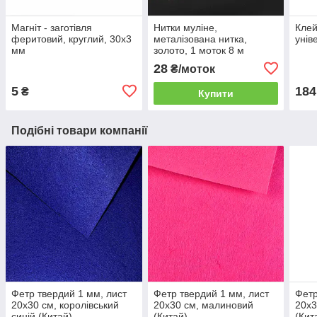
Магніт - заготівля
Нитки муліне,
Клей
феритовий, круглий, 30х3
металізована нитка,
унів
мм
золото, 1 моток 8 м
28
₴/моток
5
184
₴
Купити
Подібні товари компанії
Фетр твердий 1 мм, лист
Фетр твердий 1 мм, лист
Фетр
20x30 см, королівський
20x30 см, малиновий
20x3
синій (Китай)
(Китай)
(Кит