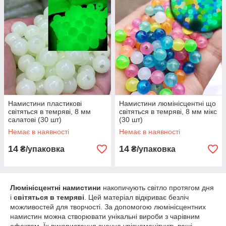
Намистини пластикові
Намистини люмінісцентні що
світяться в темряві, 8 мм
світяться в темряві, 8 мм мікс
салатові (30 шт)
(30 шт)
Немає в наявності
Немає в наявності
14
14
₴/упаковка
₴/упаковка
Люмінісцентні намистини
накопичують світло протягом дня
і
світяться в темряві
. Цей матеріал відкриває безліч
можливостей для творчості. За допомогою люмінісцентних
намистин можна створювати унікальні вироби з чарівним