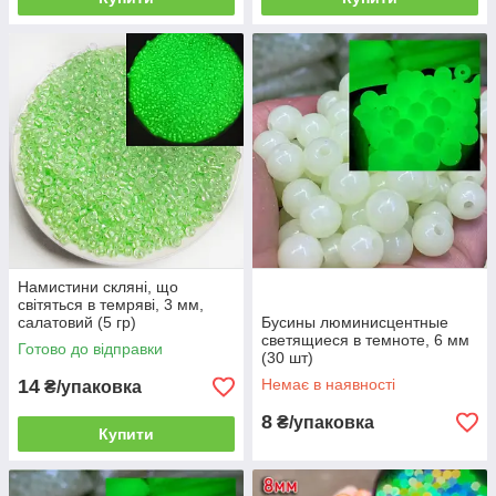
Намистини скляні, що
світяться в темряві, 3 мм,
салатовий (5 гр)
Бусины люминисцентные
светящиеся в темноте, 6 мм
Готово до відправки
(30 шт)
14
Немає в наявності
₴/упаковка
8
₴/упаковка
Купити